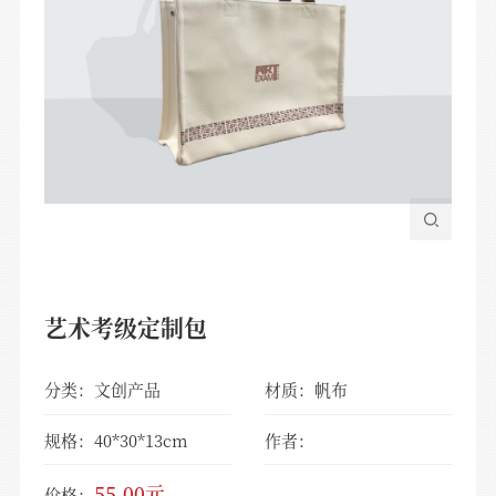
艺术考级定制包
分类：文创产品
材质：帆布
规格：40*30*13cm
作者：
55.00元
价格：