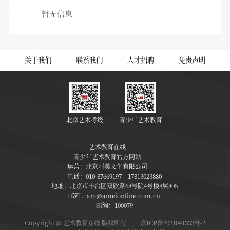
暂无信息
关于我们
联系我们
人才招聘
免责声明
北京艺术考级
青少年艺术教育
艺术教育在线
青少年艺术教育官方网站
运营：
北京阿美文化有限公司
电话：
010-87669197 17813023880
地址：北京市丰台区双欣路68号院4号楼8层805
邮箱：am@ameionline.com.cn
邮编：100079
Copyright @ 艺术教育在线 版权所有
京ICP备2021041333号-2